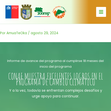
Ir
al
contenido
Por
AmuaTeOka
/
agosto 29, 2024
Informe de avance del programa al cumplirse 18 meses del
inicio del programa
CONAF MUESTRA EXCELENTES LOGROS EN EL
PROGRAMA DE CAMBIO CLIMÁTICO
Y a la vez, todavía se enfrentan complejos desafíos y
urge apoyo para continuar.