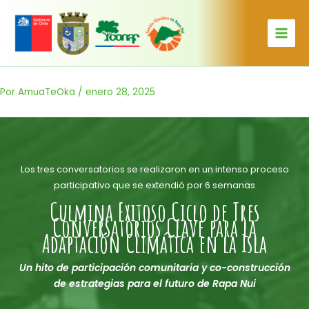
Ir
al
contenido
Por
AmuaTeOka
/
enero 28, 2025
Los tres conversatorios se realizaron en un intenso proceso
participativo que se extendió por 6 semanas
Culmina Exitoso Ciclo de Tres
Conversatorios Clave para la
Adaptación Climática en la Isla
Un hito de participación comunitaria y co-construcción
de estrategias para el futuro de Rapa Nui