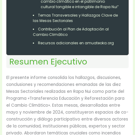
cambio climático en el patrimonio
cultural tangible e intangible de Rapa Nui”
Temas Transversales y Hallazgos Clave de
las Mesas Sectoriales
Contribución al Plan de Adaptación al
Cambio Climático
Recursos adicionales en amuateoka.org
Resumen Ejecutivo
El presente informe consolida los hallazgos, discusiones,
conclusiones y recomendaciones emanadas de las diez
Mesas Sectoriales realizadas en Rapa Nui como parte del
Programa «Transferencia Educación y Reforestación para
el Cambio Climático». Estas mesas, desarrolladas entre
mayo y noviembre de 2024, constituyeron espacios de co-
construcción y diálogo participativo entre diversos actores
de la comunidad, instituciones públicas, expertos y sector
privado. Abordaron temáticas cruciales como incendios