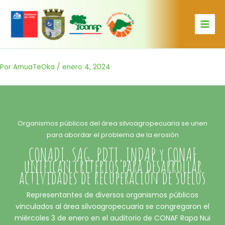
Ir
al
contenido
Por
AmuaTeOka
/
enero 4, 2024
Organismos públicos del área silvoagropecuaria se unen
para abordar el problema de la erosión
CONADI, SAG, PDTI, INDAP y CONAF
unifican criterios para desarrollar
actividades de recuperación de suelos
Representantes de diversos organismos públicos
vinculados al área silvoagropecuaria se congregaron el
miércoles 3 de enero en el auditorio de CONAF Rapa Nui